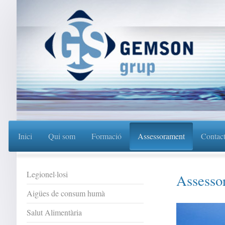
Inici
Qui som
Formació
Assessorament
Contac
Legionel·losi
Assesso
Aigües de consum humà
Salut Alimentària