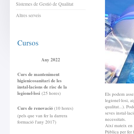
Sistemes de Gestió de Qualitat
Altres serveis
Cursos
Any 2022
Curs de manteniment
higienicosanitari de les
instal·lacions de risc de la
legionel·losi
(25 hores)
Els podem asses
legionel·losi, 
qualitat...). Po
Curs de renovació
(10 hores)
seves instal·lac
(pels que van fer la darrera
necessitats.
formació l'any 2017)
Així mateix en 
Pública per fer