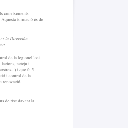
 els coneixements
a. Aquesta formació és de
per la Dirección
umo
rol de la legionel·losi
·lacions, neteja i
stres...) i que fa 5
ió i control de la
ra renovació.
ns de risc davant la