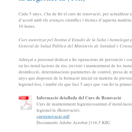
Cada 5 anys, s’ha de fer el curs de renovació, per actualitzar
d’acord amb els avenços científics i tècnics d’aquesta matèri
10 hores.
Curs autoritzat pel Institut d’Estudis de la Salut i homologat 
General de Salud Pública del Ministerio de Sanidad y Cons
Adreçat a personal dedicat a fer operacions de prevenció i cont
en les instal·lacions de risc (revisió i manteniment de les instal
desinfecció, determinacions paràmetres de control, presa de mo
anys que disposen de la formació inicial en matèria de prevenc
legionel·losi, i també els que faci 5 anys que van fer la prime
Informació detallada del Curs de Renovació
Curs de manteniment higienicosanitari d’instal·lacio
legionel·la (Renovació).
cursrenovacio.pdf
Documento Adobe Acrobat [116.5 KB]