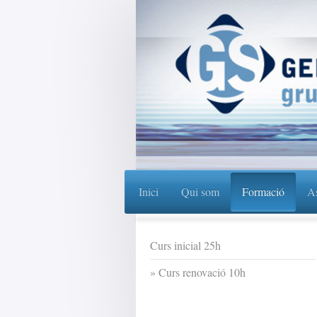
Inici
Qui som
Formació
As
Curs inicial 25h
Curs renovació 10h